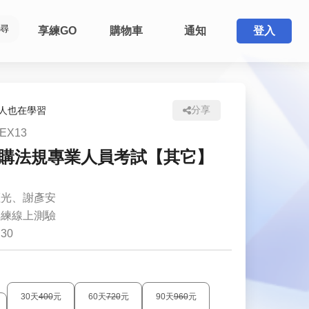
尋
享練GO
購物車
通知
登入
分享
的人也在學習
9EX13
購法規專業人員考試【其它】
恆光、謝彥安
享練線上測驗
:
30
30天
400
元
60天
720
元
90天
960
元