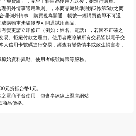
之「免費版」，完全了解商品使用方式後，始進行購買。
合理例外情事適用準則」，本商品屬於準則第2條第5款之商
之合理例外情事，購買視為開通，帳號一經購買後即不可退
完成購物車步驟後即可開通試用商品。
如有變更請立即修正（例如：姓名、電話），若因不正確之
交易、拒絕付款之理由。使用者應瞭解所有交易皆以電子交
本人信用卡號碼進行交易，經查有變偽情事或致生損害者，
單原始資料異動、使用者帳號轉讓等服務。
00元折抵台幣1元。
定之電商平台使用，包含享練線上題庫網站
直接折抵商品價格。