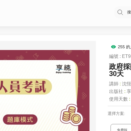
搜
255 
編號 : ET
政府採
30天
講師
:
沈
出版社
:
使用天數
選擇方案:
免費版