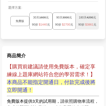
選擇方案:
30天
1600
元
90天
3000
元
180天
4290
元
免費版
90折
$1440
元
90折
$2700
元
90折
$3861
元
商品簡介
【購買前建議請使用免費版本，確定享
練線上題庫網站符合您的學習需求！】
本商品不能指定開通日，付款完成後將
立即開通！
免費版本提供3天的試用期，
請依照購物車流程，